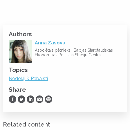
Authors
Anna Zasova
Asociētais pētnieks | Baltijas Starptautiskas
Ekonomikas Politikas Studiju Centrs
Topics
Nodokļi & Pabalsti
Share
Share on Facebook
Share on Twitter
Share on LinkedIn
Share via Email
Print
Related content