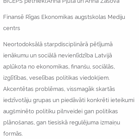
BICEPS pētnieki:Anna Pļuta un Anna Zasova
Finansē Rīgas Ekonomikas augstskolas Mediju
centrs
Neortodoksālā starpdisciplinārā pētījumā
ienākumu un sociālā nevienlīdzība Latvijā
aplūkota no ekonomikas, finanšu, sociālās,
izglītības, veselības politikas viedokļiem.
Akcentētas problēmas, vissmagāk skartās
iedzīvotāju grupas un piedāvāti konkrēti ieteikumi
augšminēto politiku pilnveidei gan politikas
plānošanas, gan tiesiskā regulējuma izmaiņu
formās.