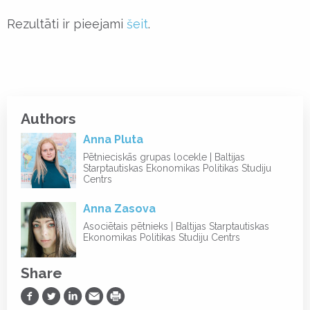
Rezultāti ir pieejami
šeit
.
Authors
Anna Pluta
Pētnieciskās grupas locekle | Baltijas
Starptautiskas Ekonomikas Politikas Studiju
Centrs
Anna Zasova
Asociētais pētnieks | Baltijas Starptautiskas
Ekonomikas Politikas Studiju Centrs
Share
Share on Facebook
Share on Twitter
Share on LinkedIn
Share via Email
Print