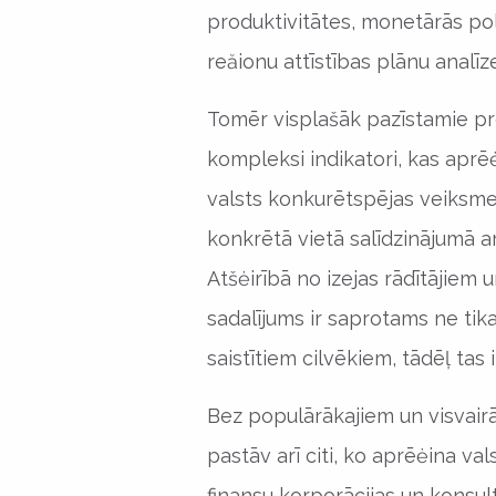
produktivitātes, monetārās pol
reăionu attīstības plānu analīze
Tomēr visplašāk pazīstamie pro
kompleksi indikatori, kas aprēė
valsts konkurētspējas veiksmes
konkrētā vietā salīdzinājumā ar
Atšėirībā no izejas rādītājiem
sadalījums ir saprotams ne ti
saistītiem cilvēkiem, tādēļ tas 
Bez populārākajiem un visvairā
pastāv arī citi, ko aprēėina vals
finansu korporācijas un konsul