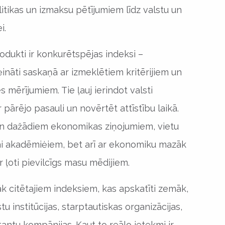
itikas un izmaksu pētījumiem līdz valstu un
i.
dukti ir konkurētspējas indeksi –
ināti saskaņā ar izmeklētiem kritērijiem un
 mērījumiem. Tie ļauj ierindot valsti
 pārējo pasauli un novērtēt attīstību laikā.
 un dažādiem ekonomikas ziņojumiem, vietu
kai akadēmiėiem, bet arī ar ekonomiku mazāk
ir ļoti pievilcīgs masu mēdijiem.
k citētajiem indeksiem, kas apskatīti zemāk,
tu institūcijas, starptautiskas organizācijas,
tantu kompānijas. Kaut to reālo ietekmi ir