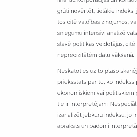
grūti novērtēt, lielākie indeks
tos citē valdības ziņojumos, va
sniegumu intensīvi analizē valst
slavē politikas veidotājus, cit
neprecizitātēm datu vākšanā.
Neskatoties uz to plašo skanēju
priekšstats par to, ko indeks
ekonomiskiem vai politiskiem 
tie ir interpretējami. Nespeci
izanalizēt jebkuru indeksu, jo
apraksts un padomi interpretāc