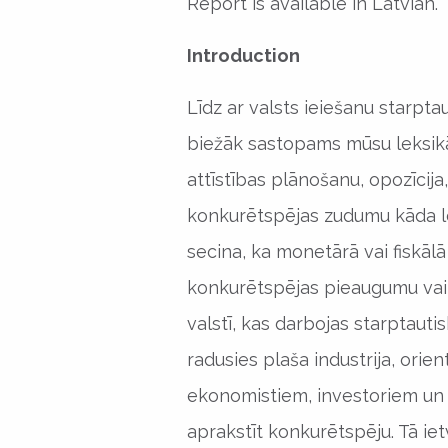
Report is available in Latvian.
Introduction
Līdz ar valsts ieiešanu starpta
biežāk sastopams mūsu leksikā. 
attīstības plānošanu, opozīcija,
konkurētspējas zudumu kāda l
secina, ka monetārā vai fiskālā
konkurētspējas pieaugumu vai 
valstī, kas darbojas starptautis
radusies plaša industrija, orien
ekonomistiem, investoriem un
aprakstīt konkurētspēju. Tā iet