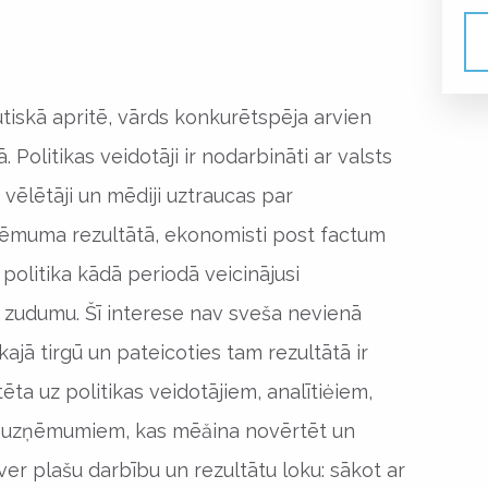
utiskā apritē, vārds konkurētspēja arvien
Politikas veidotāji ir nodarbināti ar valsts
 vēlētāji un mēdiji uztraucas par
ēmuma rezultātā, ekonomisti post factum
 politika kādā periodā veicinājusi
zudumu. Šī interese nav sveša nevienā
kajā tirgū un pateicoties tam rezultātā ir
tēta uz politikas veidotājiem, analītiėiem,
 uzņēmumiem, kas mēăina novērtēt un
ver plašu darbību un rezultātu loku: sākot ar