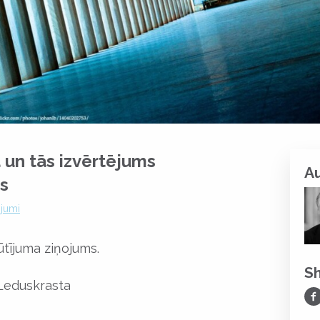
 un tās izvērtējums
A
os
ojumi
tījuma ziņojums.
S
Leduskrasta
Sh