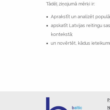
Tādēļ ziņojumā mērķi ir:
Aprakstīt un analizēt popul
apskatīt Latvijas reitingu sa
kontekstā;
un novērtēt, kādus ieteikumu
P
N