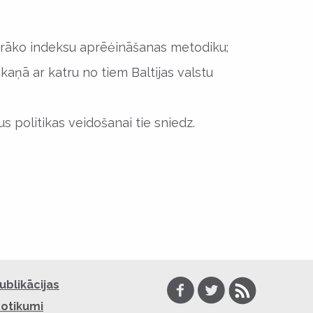
ārāko indeksu aprēėināšanas metodiku;
skaņā ar katru no tiem Baltijas valstu
s politikas veidošanai tie sniedz.
Facebook
Twitter
RSS
ublikācijas
otikumi