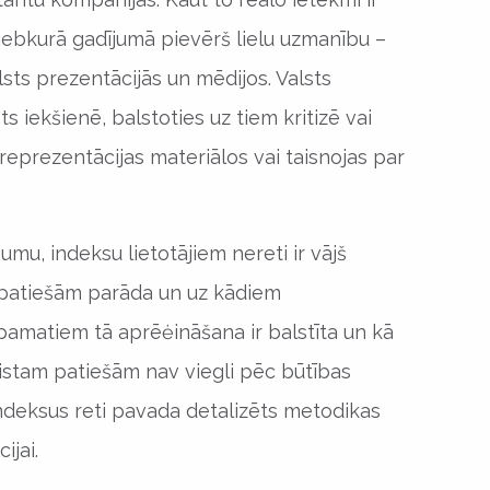
i jebkurā gadījumā pievērš lielu uzmanību –
lsts prezentācijās un mēdijos. Valsts
s iekšienē, balstoties uz tiem kritizē vai
ē reprezentācijas materiālos vai taisnojas par
mu, indeksu lietotājiem nereti ir vājš
s patiešām parāda un uz kādiem
pamatiem tā aprēėināšana ir balstīta un kā
ālistam patiešām nav viegli pēc būtības
 indeksus reti pavada detalizēts metodikas
ijai.