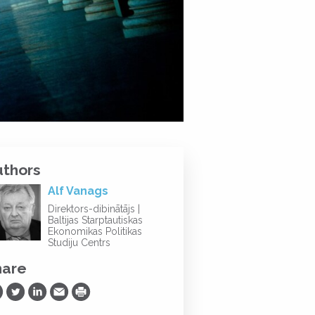
uthors
Alf Vanags
Direktors-dibinātājs |
Baltijas Starptautiskas
Ekonomikas Politikas
Studiju Centrs
hare
are on Facebook
Share on Twitter
Share on LinkedIn
Share via Email
Print