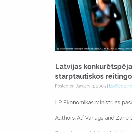
Latvijas konkurētspēja
starptautiskos reiting
Posted on January 3, 2005 |
Izpētes ziņ
LR Ekonomikas Ministrijas pasū
Authors: Alf Vanags and Zane 