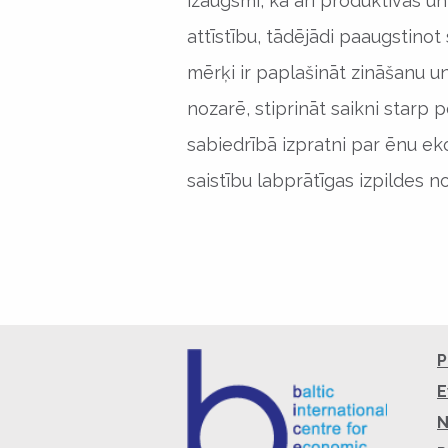
izaugsmi, kā arī produktīvas 
attīstību, tādējādi paaugstinot
mērķi ir paplašināt zināšanu u
nozarē, stiprināt saikni starp p
sabiedrībā izpratni par ēnu e
saistību labprātīgas izpildes no
P
E