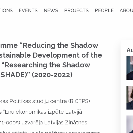
TIONS
EVENTS
NEWS
PROJECTS
PEOPLE
ABOU
ramme “Reducing the Shadow
A
stainable Development of the
ct “Researching the Shadow
:SHADE)” (2020-2022)
as Politikas studiju centra (BICEPS)
s “Ēnu ekonomikas izpēte Latvijā
1-0005) uzvarēja Latvijas Zinātnes