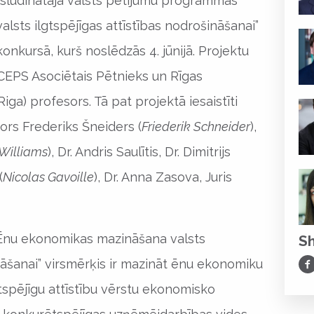
zsludinātajā valsts pētījumu programmas
sts ilgtspējīgas attīstības nodrošināšanai”
onkursā, kurš noslēdzās 4. jūnijā. Projektu
BICEPS Asociētais Pētnieks un Rīgas
ga) profesors. Tā pat projektā iesaistīti
ors Frederiks Šneiders (
Friederik Schneider
),
 Williams
), Dr. Andris Saulītis, Dr. Dimitrijs
(
Nicolas Gavoille
), Dr. Anna Zasova, Juris
Ēnu ekonomikas mazināšana valsts
S
Sh
ināšanai” virsmērķis ir mazināt ēnu ekonomiku
gtspējīgu attīstību vērstu ekonomisko