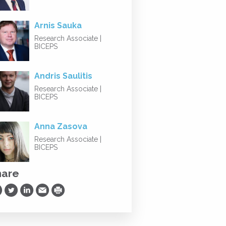
Arnis Sauka
Research Associate |
BICEPS
Andris Saulitis
Research Associate |
BICEPS
Anna Zasova
Research Associate |
BICEPS
hare
are on Facebook
Share on Twitter
Share on LinkedIn
Share via Email
Print