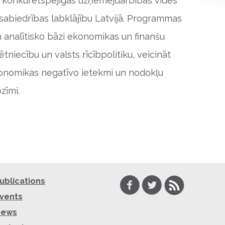
un konkurētspējīgas uzņēmējdarbības vides
 sabiedrības labklājību Latvijā. Programmas
n analītisko bāzi ekonomikas un finanšu
ētniecību un valsts rīcībpolitiku, veicināt
konomikas negatīvo ietekmi un nodokļu
zīmi.
Facebook
Twitter
RSS
ublications
vents
News