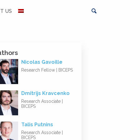
T US
uthors
Nicolas Gavoille
Research Fellow | BICEPS
Dmitrijs Kravcenko
Research Associate |
BICEPS
Talis Putnins
Research Associate |
BICEPS