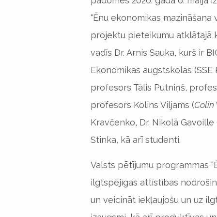
padomes 2020. gada 6. maijā i
“Ēnu ekonomikas mazināšana val
projektu pieteikumu atklātajā k
vadīs Dr. Arnis Sauka, kurš ir 
Ekonomikas augstskolas (SSE Ri
profesors Tālis Putniņš, profes
profesors Kolins Viljams (
Colin
Kravčenko, Dr. Nikolā Gavoille 
Stinka, kā arī studenti.
Valsts pētījumu programmas “
ilgtspējīgas attīstības nodroš
un veicināt iekļaujošu un uz il