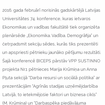
2016. gada februārī norisinās gadskārtējā Latvijas
Universitātes 74. konference, kuras ietvaros
Ekonomikas un vadības fakultātē tiek organizēta
plenārsēde „Ekonomika. Vadība. Demogrāfija” un
četrpadsmit sekciju sēdes, kurās tiks prezentēti
un apspriesti pētnieku jaunāko pētījumu rezultāti.
Šajā konferencē BICEPS pārstāv VPP SUSTINNO
projekta Nr.1 pētnieces Marija Krūmiņa un Anna
Pļuta sekcijā “Darba resursi un sociālā politika” ar
prezentācijām “Agrīnās stadijas uzņēmējdarbība
Latvijā, to ietekmējošie faktori un biznesa cikls”
(M. Krūmiņa) un “Darbaspēka piedāvājuma